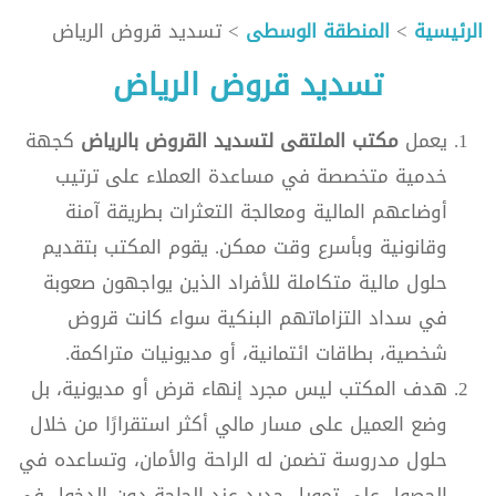
الرئيسية
>
المنطقة الوسطى
> تسديد قروض الرياض
تسديد قروض الرياض
يعمل
مكتب الملتقى لتسديد القروض بالرياض
كجهة
خدمية متخصصة في مساعدة العملاء على ترتيب
أوضاعهم المالية ومعالجة التعثرات بطريقة آمنة
وقانونية وبأسرع وقت ممكن. يقوم المكتب بتقديم
حلول مالية متكاملة للأفراد الذين يواجهون صعوبة
في سداد التزاماتهم البنكية سواء كانت قروض
شخصية، بطاقات ائتمانية، أو مديونيات متراكمة.
هدف المكتب ليس مجرد إنهاء قرض أو مديونية، بل
وضع العميل على مسار مالي أكثر استقرارًا من خلال
حلول مدروسة تضمن له الراحة والأمان، وتساعده في
الحصول على تمويل جديد عند الحاجة دون الدخول في