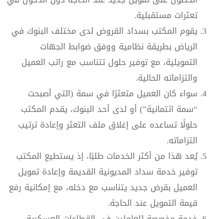
تعثرات مستقبلية.
يقوم المكتب بسداد القروض لدى مختلف البنوك في
الرياض بطريقة نظامية ووفق ضوابط الجهات
التمويلية، مع توفير حلول تتناسب مع راتب العميل
والتزاماته الحالية.
سواء كان العميل متعثرًا في سمة (التي أصبحت
“سمة ائتمانية”) أو لدى أحد البنوك، يقدم المكتب
حلولًا تساعده على إغلاق ملف التعثر وإعادة ترتيب
التزاماته.
يُعد هذا من أكثر الخدمات طلبًا، إذ يستطيع المكتب
توفير خدمة سداد المديونية القديمة وإعادة تمويل
العميل بقرض جديد يتناسب مع دخله، مع إمكانية رفع
قيمة التمويل عند الحاجة.
خدمة مخصصة للعاملين في القطاعات العسكرية